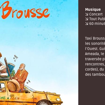
Musique
→ Concert
→ Tout Publ
→ 60 minu
Taxi Brouss
les sonorit
l’Ouest. Gu
Ameada, le
traversée p
rencontres,
cordes), du
des tambou