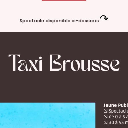
↷
Spectacle disponible ci-dessous
Taxi Brousse
Jeune Publ
→ Spectacl
→ de 0 à 5 
→ 30 à 45 