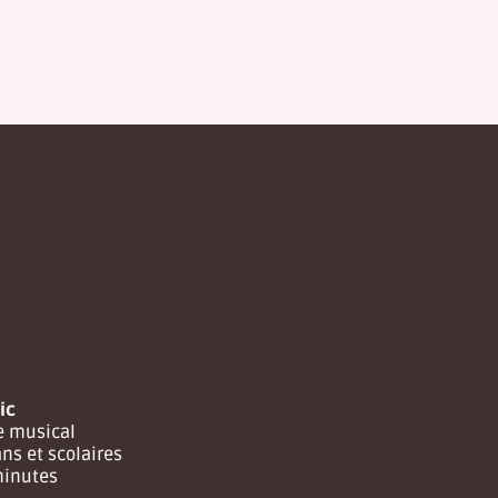
ic
e musical
ans et scolaires
minutes